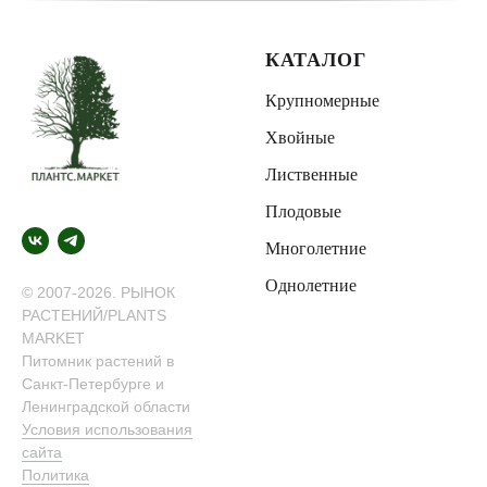
КАТАЛОГ
Крупномерные
Хвойные
Лиственные
Плодовые
Многолетние
Однолетние
© 2007-2026. РЫНОК
РАСТЕНИЙ/PLANTS
MARKET
Питомник растений в
Санкт-Петербурге и
Ленинградской области
Условия использования
сайта
Политика