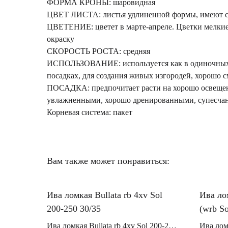
ФОРМА КРОНЫ: шаровидная
ЦВЕТ ЛИСТА: листья удлиненной формы, имеют с
ЦВЕТЕНИЕ: цветет в марте-апреле. Цветки мелкие
окраску
СКОРОСТЬ РОСТА: средняя
ИСПОЛЬЗОВАНИЕ: используется как в одиночных,
посадках, для создания живых изгородей, хорошо 
ПОСАДКА: предпочитает расти на хорошо освещен
увлажненными, хорошо дренированными, супесча
Корневая система: пакет
Вам также может понравиться:
Ива ломкая Bullata rb 4xv Sol
Ива ло
200-250 30/35
(wrb So
Ива ломкая Bullata rb 4xv Sol 200-250
Ива лом