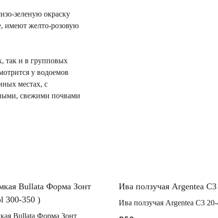
изо-зеленую окраску
, имеют желто-розовую
 так и в групповых
смотрится у водоемов
ных местах, с
ными, свежими почвами
мкая Bullata Форма Зонт
Ива ползучая Argentea С3
l 300-350 )
Ива ползучая Argentea С3 20-
кая Bullata Форма Зонт