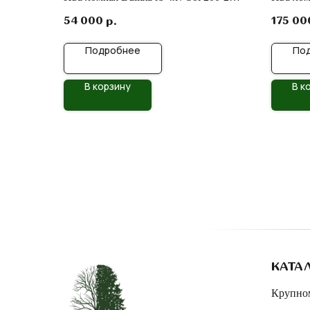
30/35
54 000
175 00
р.
Подробнее
По
В корзину
В к
КАТА
Крупно