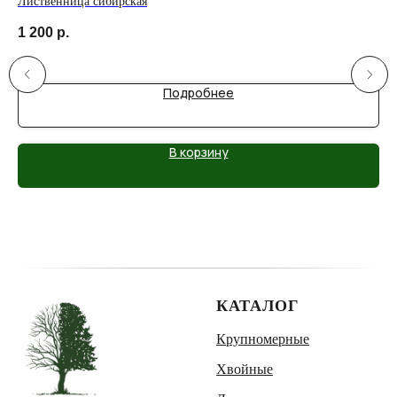
Лиственница сибирская
Ли
1 200
р.
59
Подробнее
В корзину
КАТАЛОГ
Крупномерные
Хвойные