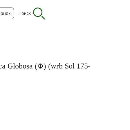
Поиск
вонок
a Globosa (Ф) (wrb Sol 175-