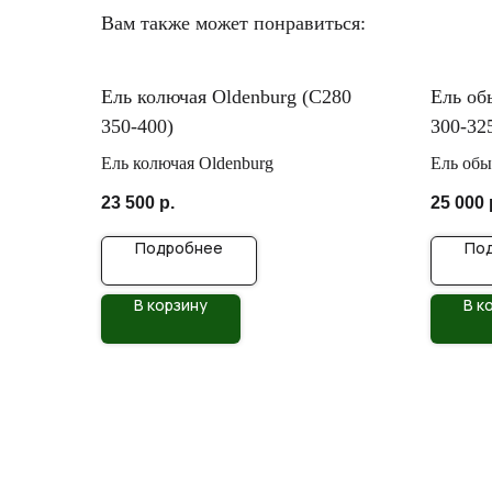
Вам также может понравиться:
Ель колючая Oldenburg (C280
Ель об
350-400)
300-32
Ель колючая Oldenburg
Ель обы
23 500
р.
25 000
Подробнее
По
В корзину
В к