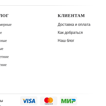
ЛОГ
КЛИЕНТАМ
мерные
Доставка и оплата
е
Как добраться
нные
Наш блог
ые
етние
тние
бы