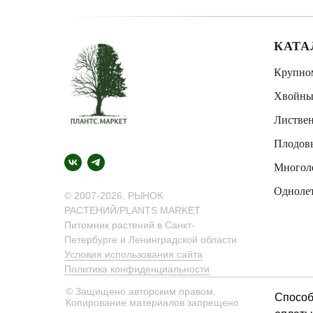
КАТА
Крупно
Хвойны
Листве
Плодов
Многол
Одноле
© 2007-2026. РЫНОК
РАСТЕНИЙ/PLANTS MARKET
Питомник растений в Санкт-
Петербурге и Ленинградской области
Условия использования сайта
Политика конфиденциальности
© Защищено авторским правом.
Спосо
Копирование материалов запрещено