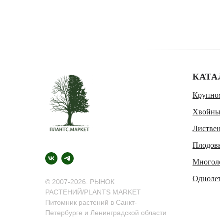
КАТА
Крупно
Хвойны
Листве
Плодов
Многол
Одноле
© 2007-2026. РЫНОК
РАСТЕНИЙ/PLANTS MARKET
Питомник растений в Санкт-
Петербурге и Ленинградской области