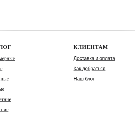
ЛОГ
КЛИЕНТАМ
мерные
Доставка и оплата
е
Как добраться
нные
Наш блог
ые
етние
тние