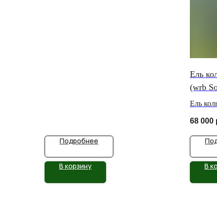
Ель ко
(wrb So
Ель кол
68 000
Подробнее
По
В корзину
В к