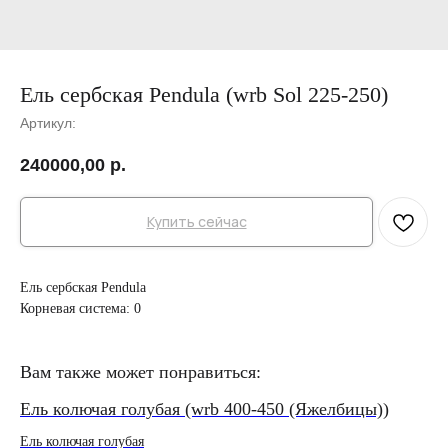
Ель сербская Pendula (wrb Sol 225-250)
Артикул:
240000,00
р.
Купить сейчас
Ель сербская Pendula
Корневая система: 0
Вам также может понравиться:
Ель колючая голубая (wrb 400-450 (Яжелбицы))
Ел
Ель колючая голубая
Ель