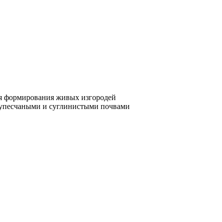
ля формирования живых изгородей
супесчаными и суглинистыми почвами