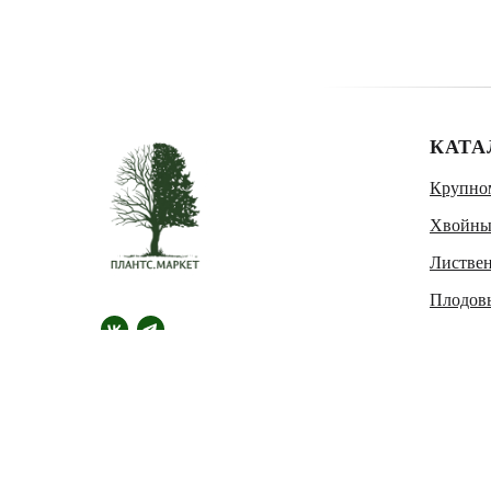
КАТА
Крупно
Хвойны
Листве
Плодов
Многол
Одноле
© 2007-2026. РЫНОК
РАСТЕНИЙ/PLANTS MARKET
Питомник растений в Санкт-
Петербурге и Ленинградской области
Условия использования сайта