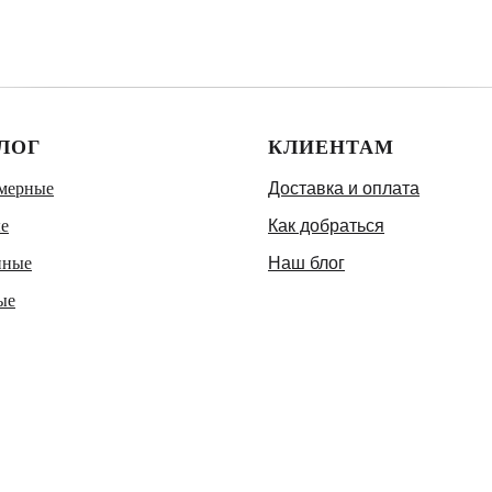
ЛОГ
КЛИЕНТАМ
мерные
Доставка и оплата
е
Как добраться
нные
Наш блог
ые
етние
тние