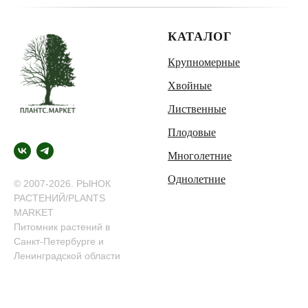
КАТАЛОГ
Крупномерные
Хвойные
Лиственные
Плодовые
Многолетние
Однолетние
© 2007-2026. РЫНОК
РАСТЕНИЙ/PLANTS
MARKET
Питомник растений в
Санкт-Петербурге и
Ленинградской области
Условия использования
сайта
Политика