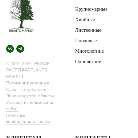
Крупномерные
Хвойные
Лиственные
Плодовые
Многолетние
Однолетние
© 2007-2026. РЫНОК
РАСТЕНИЙ/PLANTS
MARKET
Питомник растений в
Санкт-Петербурге и
Ленинградской области
Условия использования
сайта
Политика
конфиденциальности