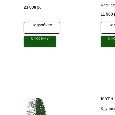
Клен са
23 000
р.
C25 200
11 900
Подробнее
По
В корзину
В к
КАТА
Крупно