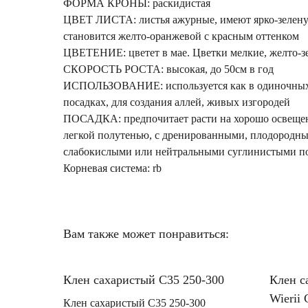
ФОРМА КРОНЫ: раскидистая
ЦВЕТ ЛИСТА: листья ажурные, имеют ярко-зеленую
становится желто-оранжевой с красным оттенком
ЦВЕТЕНИЕ: цветет в мае. Цветки мелкие, желто-з
СКОРОСТЬ РОСТА: высокая, до 50см в год
ИСПОЛЬЗОВАНИЕ: используется как в одиночных,
посадках, для создания аллей, живых изгородей
ПОСАДКА: предпочитает расти на хорошо освещен
легкой полутенью, с дренированными, плодородн
слабокислыми или нейтральными суглинистыми п
Корневая система: rb
Вам также может понравиться:
Клен сахаристый C35 250-300
Клен с
Wierii
Клен сахаристый C35 250-300