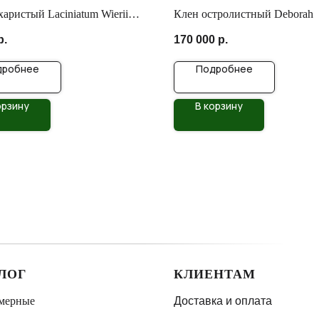
харистый Laciniatum Wierii
Клен остролистный Deborah
-250
р.
170 000
р.
дробнее
Подробнее
орзину
В корзину
ЛОГ
КЛИЕНТАМ
мерные
Доставка и оплата