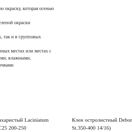
 окраску, которая осенью
еленой окраски
 так и в групповых
ных местах или местах с
ыми, влажными,
очвами
ахаристый Laciniatum
Клен остролистный Debor
 C25 200-250
St.350-400 14/16)