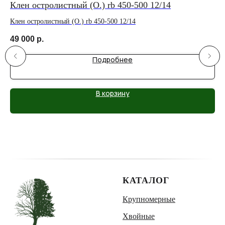
Клен остролистный (О.) rb 450-500 12/14
Кл
Клен остролистный (О.) rb 450-500 12/14
Кле
49 000
р.
90
Подробнее
В корзину
КАТАЛОГ
Крупномерные
Хвойные