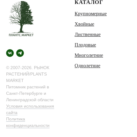
КАТАЛОГ
Крупномерные
Хвойные
Лиственные
Плодовые
Многолетние
Однолетние
© 2007-2026. РЫНОК
РАСТЕНИЙ/PLANTS
MARKET
Питомник растений в
Санкт-Петербурге и
Ленинградской области
Условия использования
сайта
Политика
конфиденциальности