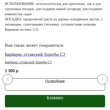
ИСПОЛЬЗОВАНИЕ: используется как для одиночных, так и для
групповых посадок, для создания живой изгороди, для создания
каменистых садов
ПОСАДКА: предпочитает расти на хорошо освещённых местах, с
песчаными, супесчаными (легкими), суглинистыми почвами
Корневая система: С22
Вам также может понравиться:
Барбарис оттавский Superba C3
Ба
Барбарис оттавский Superba C3
Бар
1 300
р.
4 
Подробнее
В корзину