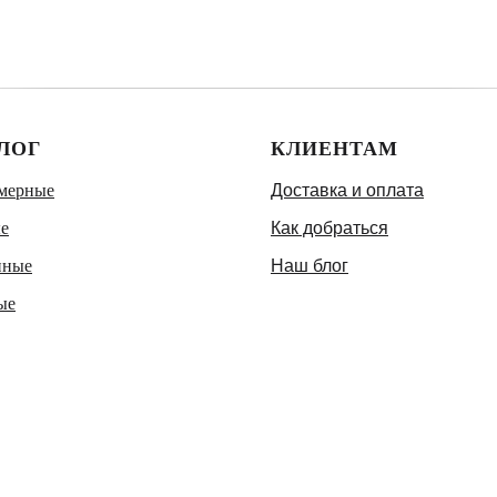
ЛОГ
КЛИЕНТАМ
мерные
Доставка и оплата
е
Как добраться
нные
Наш блог
ые
етние
тние