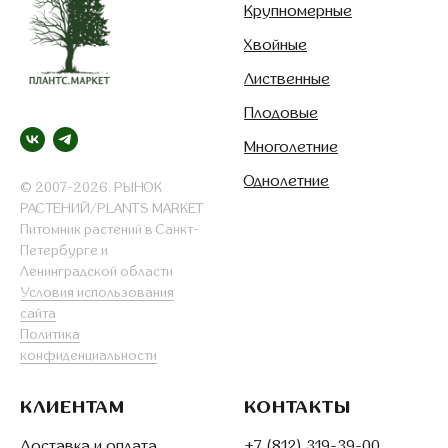
Крупномерные
Хвойные
Лиственные
Плодовые
Многолетние
Однолетние
© 2007-2026. РЫНОК
РАСТЕНИЙ/PLANTS MARKET
Питомник растений в Санкт-
Петербурге и
Ленинградской области
Условия использования
сайта
Политика
конфиденциальности
КЛИЕНТАМ
КОНТАКТЫ
Доставка и оплата
+7 (812) 319-39-00