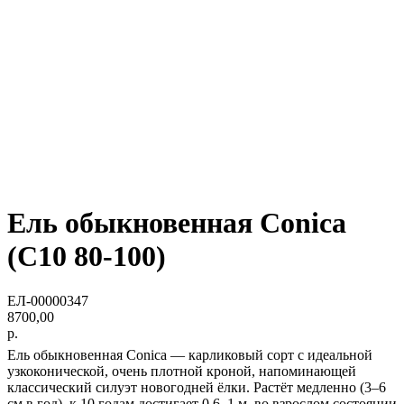
Ель обыкновенная Conica
(C10 80-100)
ЕЛ-00000347
8700,00
р.
Ель обыкновенная Conica — карликовый сорт с идеальной
узкоконической, очень плотной кроной, напоминающей
классический силуэт новогодней ёлки. Растёт медленно (3–6
см в год), к 10 годам достигает 0,6–1 м, во взрослом состоянии