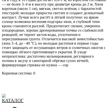
— не более 3–4 м в высоту при диаметре кроны до 2 м. Хвоя
короткая (около 1 см), мягкая, светло‑зелёная, с бархатистой
текстурой; молодые приросты светлее и создают деликатный
контраст. Лучше всего растёт в лёгкой полутени: на ярком
солнце возможна весенняя подгорка хвои, в глубокой тени
крона становится рыхлой. Предпочитает свежие, умеренно
плодородные, хорошо дренированные почвы со слабокислой
реакцией, не терпит застоя воды, уплотнения и
пересушивания грунта. Отличается высокой зимостойкостью
(зона 3–4, до −40 °C), но молодые растения в первые годы
стоит защищать от иссушающих ветров и солнечных ожогов с
помощью лёгкого притеняющего укрытия. В уходе
неприхотлива: достаточно мульчирования, регулярного
полива в засуху и санитарной обрезки сухих ветвей;
формирующая стрижка не нужна — сор
Корневая система: 0