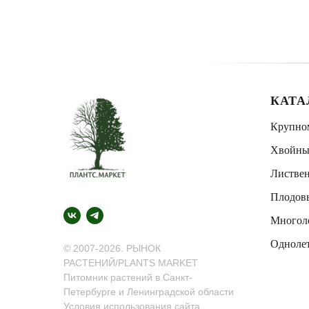
КАТА
Крупно
Хвойны
Листве
Плодов
Многол
Одноле
© 2007-2026. РЫНОК
РАСТЕНИЙ/PLANTS MARKET
Питомник растений в Санкт-
Петербурге и Ленинградской области
Условия использования сайта