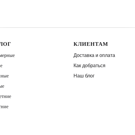
ЛОГ
КЛИЕНТАМ
мерные
Доставка и оплата
е
Как добраться
нные
Наш блог
ые
етние
тние