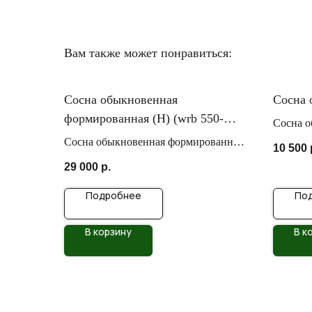
Вам также может понравиться:
Сосна обыкновенная
Сосна 
формированная (Н) (wrb 550-
Сосна о
600_)
Сосна обыкновенная формированная
10 500
(Н)
29 000
р.
Подробнее
По
В корзину
В к